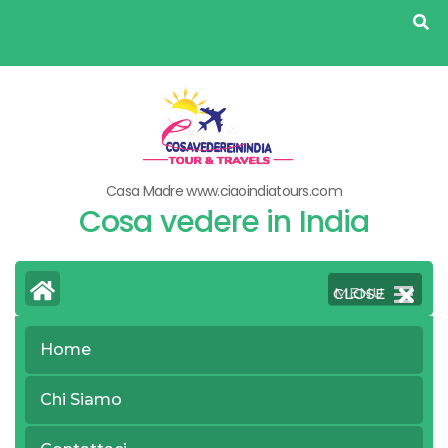
Skip
to
content
(Press
Enter)
Casa Madre www.ciaoindiatours.com
Cosa vedere in India
MENU
CLOSE
Home
>
Home
All Cose da vedere in India
Chi Siamo
June 14, 2021
COSA VEDERE