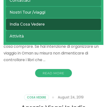
Contattaci
Cosa vedere in Oman
Nostri Tour /viaggi
India Cosa Vedere
Cose da vedere in Oman – Se hai intenzione di
viaggiare in Oman, non perderti questo riassunto di
Attività
luoghi da vedere, quando andare, cosa portare e
cosa comprare. Se hai intenzione di organizzare un
viaggio in Oman su misura non dimenticare di
controllare i libri che …
READ MORE
August 24, 2019
COSA VEDERE