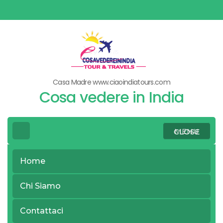
Skip
to
content
(Press
Enter)
Casa Madre www.ciaoindiatours.com
Cosa vedere in India
MENU
CLOSE
Home
>
>
Home
Trips
Tour del Sud e Nord India
Chi Siamo
Tour del Sud e
Contattaci