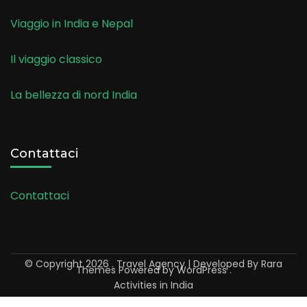
Viaggio in India e Nepal
Il viaggio classico
La bellezza di nord India
Contattaci
Contattaci
© Copyright 2026
.
Travel Agency | Developed By
Rara
Themes
Powered by
WordPress
.
Activities in India