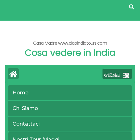
Skip
to
content
(Press
Enter)
Casa Madre www.ciaoindiatours.com
Cosa vedere in India
MENU
CLOSE
Home
>
Home
cosa comprare in Oman
Chi Siamo
Tag:
cosa comprare
Contattaci
in Oman
Nostri Tour /viaggi