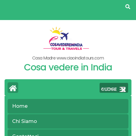
Skip
to
content
(Press
Enter)
Casa Madre www.ciaoindiatours.com
Cosa vedere in India
MENU
CLOSE
Home
>
Home
Cosa vedere in Oman
Chi Siamo
Tag:
Cosa vedere in